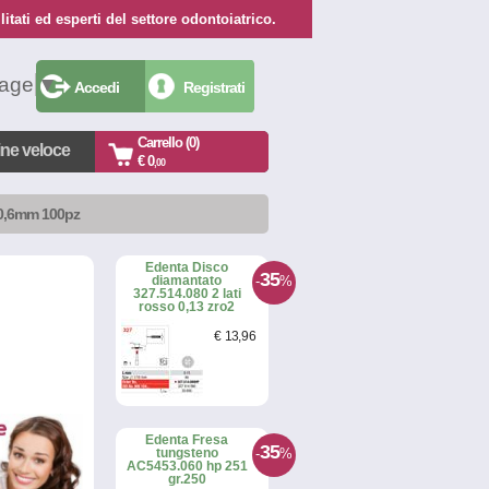
itati ed esperti del settore odontoiatrico.
uage
▼
Accedi
Registrati
Carrello (0)
ine veloce
€ 0
,00
0 0,6mm 100pz
Edenta Disco
35
-
%
diamantato
327.514.080 2 lati
rosso 0,13 zro2
€
13
,96
Edenta Fresa
35
-
%
tungsteno
AC5453.060 hp 251
gr.250