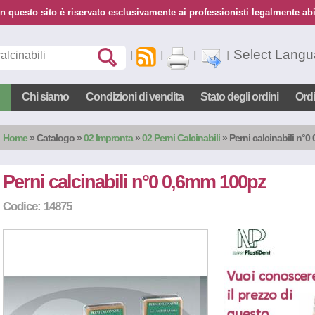
n questo sito è riservato esclusivamente ai professionisti legalmente abil
Select Lang
Chi siamo
Condizioni di vendita
Stato degli ordini
Ord
Home
»
Catalogo
»
02 Impronta
»
02 Perni Calcinabili
» Perni calcinabili n°
Perni calcinabili n°0 0,6mm 100pz
Codice: 14875