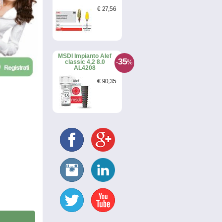
€
27
,56
MSDI Impianto Alef
35
-
%
classic 4,2 8.0
AL4208
€
90
,35