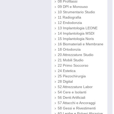
08 Profilassi
09 DPI e Monouso
10 Strumentario Studio
11 Radiografia
12 Endodonzia
13 Implantologia LEONE
14 Implantologia MSDI
15 Implantologia Noris
16 Biomateriali e Membrane
18 Ortodonzia
20 Attrezzature Studio
21 Mobili Studio
22 Primo Soccorso
24 Estetica
25 Piezochirurgia
28 Digital
52 Attrezzature Labor
54 Cere e Isolanti
56 Denti Artificiali
57 Attacchi e Ancoraggi
58 Gessi e Rivestimenti
60 Leghe e Polveri Abrasive