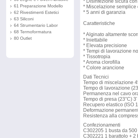
* Disinfezione sicura co
61 Preparazione Modello
* Miscelazione semplice 
* 5 anni di garanzia
62 Rivestimenti Estetici
63 Siliconi
Caratteristiche
64 Strumentario Labor
68 Termoformatura
* Alginato altamente scor
80 Outlet
* Iniettabile
* Elevata precisione
* Tempi di lavorazione n
* Tissotropia
* Aroma clorofilla
* Colore arancione
Dati Tecnici
Tempo di miscelazione 45
Tempo di lavorazione (23
Permanenza nel cavo oral
Tempo di presa (23°C) 3' 
Recupero elastico (ISO 
Deformazione permanent
Resistenza alla compres
Confezionamenti
C302205 1 busta da 500
C302221 1 barattolo + 2 