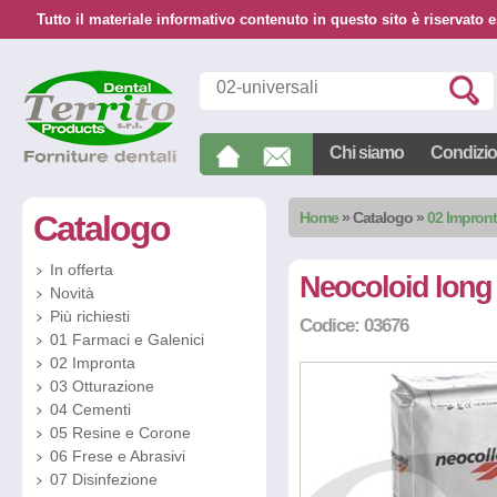
Tutto il materiale informativo contenuto in questo sito è riservato e
Chi siamo
Condizion
Catalogo
Home
»
Catalogo
»
02 Impron
In offerta
Neocoloid long 
Novità
Più richiesti
Codice: 03676
01 Farmaci e Galenici
02 Impronta
03 Otturazione
04 Cementi
05 Resine e Corone
06 Frese e Abrasivi
07 Disinfezione