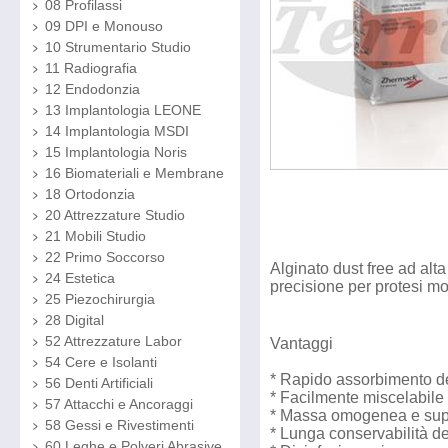
08 Profilassi
09 DPI e Monouso
10 Strumentario Studio
11 Radiografia
12 Endodonzia
13 Implantologia LEONE
14 Implantologia MSDI
15 Implantologia Noris
16 Biomateriali e Membrane
18 Ortodonzia
20 Attrezzature Studio
21 Mobili Studio
22 Primo Soccorso
Alginato dust free ad alt
24 Estetica
precisione per protesi mo
25 Piezochirurgia
28 Digital
52 Attrezzature Labor
Vantaggi
54 Cere e Isolanti
* Rapido assorbimento d
56 Denti Artificiali
* Facilmente miscelabile
57 Attacchi e Ancoraggi
* Massa omogenea e super
58 Gessi e Rivestimenti
* Lunga conservabilità de
60 Leghe e Polveri Abrasive