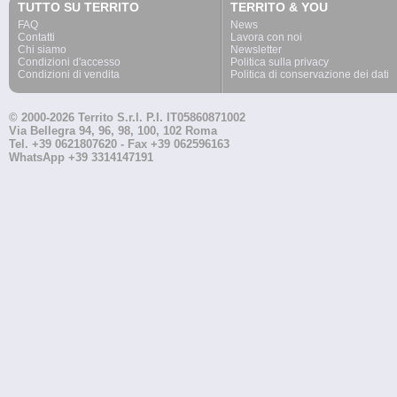
TUTTO SU TERRITO
TERRITO & YOU
FAQ
News
Contatti
Lavora con noi
Chi siamo
Newsletter
Condizioni d'accesso
Politica sulla privacy
Condizioni di vendita
Politica di conservazione dei dati
© 2000-2026 Territo S.r.l. P.I. IT05860871002
Via Bellegra 94, 96, 98, 100, 102 Roma
Tel. +39 0621807620 - Fax +39 062596163
WhatsApp +39 3314147191