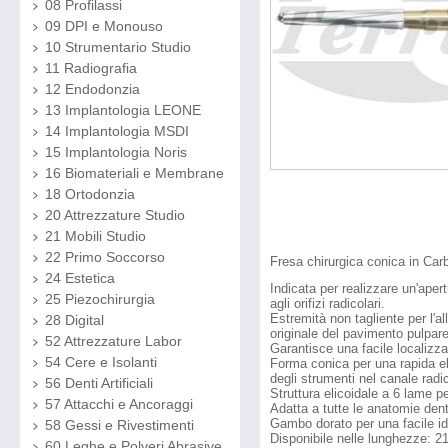
08 Profilassi
09 DPI e Monouso
10 Strumentario Studio
11 Radiografia
12 Endodonzia
13 Implantologia LEONE
14 Implantologia MSDI
15 Implantologia Noris
16 Biomateriali e Membrane
18 Ortodonzia
20 Attrezzature Studio
21 Mobili Studio
22 Primo Soccorso
Fresa chirurgica conica in Car
24 Estetica
Indicata per realizzare un'aper
25 Piezochirurgia
agli orifizi radicolari.
Estremità non tagliente per l'
28 Digital
originale del pavimento pulpare 
52 Attrezzature Labor
Garantisce una facile localizzaz
54 Cere e Isolanti
Forma conica per una rapida eli
degli strumenti nel canale radi
56 Denti Artificiali
Struttura elicoidale a 6 lame per
57 Attacchi e Ancoraggi
Adatta a tutte le anatomie dent
Gambo dorato per una facile id
58 Gessi e Rivestimenti
Disponibile nelle lunghezze:
60 Leghe e Polveri Abrasive