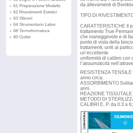
da allevamenti di Bombix
61 Preparazione Modello
62 Rivestimenti Estetici
TIPO DI RIVESTIMENTO
63 Siliconi
64 Strumentario Labor
CARATTERISTICHE Il pro
68 Termoformatura
trattamento True Permani
che maneggevole e di faci
80 Outlet
punto di vista della bioco
trattamenti, uniti al parti
un’eccellente
uniformità di calibro con
l’atraumaticità nell'attra
RESISTENZA TENSILE IN 
anno circa.
ASSORBIMENTO Solitamen
anni.
REAZIONE TISSUTALE 
METODO DI STERILIZZAZ
CALIBRI E. P. da 0.3 a 6; 