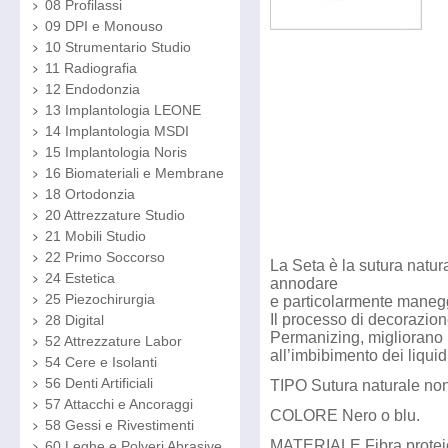
08 Profilassi
09 DPI e Monouso
10 Strumentario Studio
11 Radiografia
12 Endodonzia
13 Implantologia LEONE
14 Implantologia MSDI
15 Implantologia Noris
16 Biomateriali e Membrane
18 Ortodonzia
20 Attrezzature Studio
21 Mobili Studio
22 Primo Soccorso
La Seta è la sutura natura
24 Estetica
annodare
25 Piezochirurgia
e particolarmente maneg
Il processo di decorazio
28 Digital
Permanizing, migliorano l
52 Attrezzature Labor
all’imbibimento dei liquidi
54 Cere e Isolanti
56 Denti Artificiali
TIPO Sutura naturale non a
57 Attacchi e Ancoraggi
COLORE Nero o blu.
58 Gessi e Rivestimenti
MATERIALE Fibra proteica
60 Leghe e Polveri Abrasive