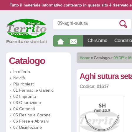
Tutto il materiale informativo contenuto in questo sito è riservato e
Chi siamo
Condizion
Catalogo
Home
»
Catalogo
»
09 DPI e 
In offerta
Aghi sutura set
Novità
Più richiesti
Codice: 01617
01 Farmaci e Galenici
02 Impronta
03 Otturazione
04 Cementi
05 Resine e Corone
06 Frese e Abrasivi
07 Disinfezione