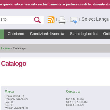
n questo sito è riservato esclusivamente ai professionisti legalmente abil
Select Lang
Chi siamo
Condizioni di vendita
Stato degli ordini
Ord
Home
»
Catalogo
Catalogo
Marca
Cerca tra
Dental World (2)
Dentsply Sirona (2)
fino a € 114 (6)
GC (1)
da € 114 a 185 (5)
IDS (1)
più di € 185 (2)
Ivoclar Vivadent (3)