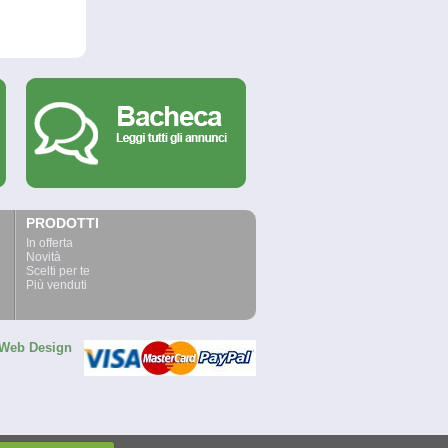
PRODOTTI
In offerta
Novità
Scelti per te
Più venduti
Web Design