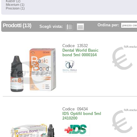
Kulzer (2)
Micerium (1)
Precision (1)
Prodotti (13)
Ordina per:
Scegli vista:
Codice 13532
IVA escl
Dental World Basic
bond 5ml 0000164
Codice 09434
IVA escl
IDS Optifil bond 5ml
2410200