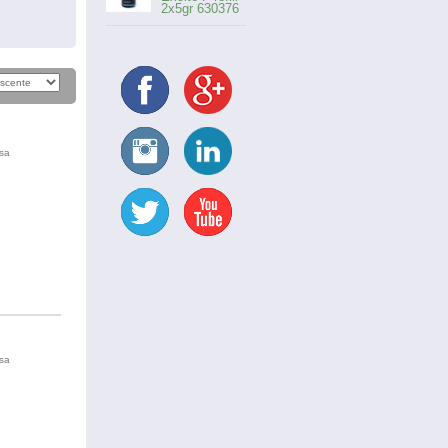
2x5gr 630376
usa
usa