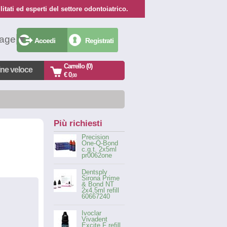
itati ed esperti del settore odontoiatrico.
uage
▼
Accedi
Registrati
Carrello (0)
ine veloce
€ 0
,00
Più richiesti
Precision
One-Q-Bond
c.g.t. 2x5ml
pr0062one
Dentsply
Sirona Prime
& Bond NT
2x4,5ml refill
60667240
Ivoclar
Vivadent
Excite F refill