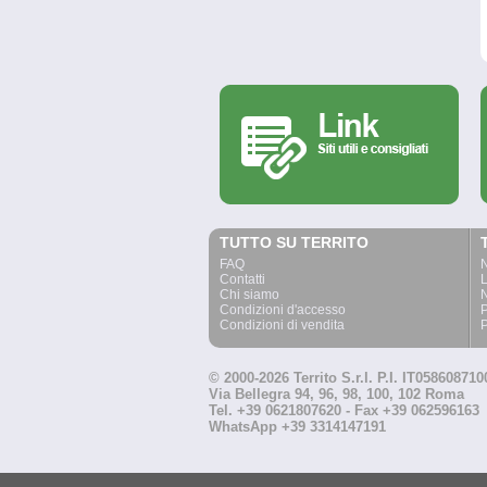
TUTTO SU TERRITO
FAQ
Contatti
L
Chi siamo
N
Condizioni d'accesso
P
Condizioni di vendita
P
© 2000-2026 Territo S.r.l. P.I. IT058608710
Via Bellegra 94, 96, 98, 100, 102 Roma
Tel. +39 0621807620 - Fax +39 062596163
WhatsApp +39 3314147191