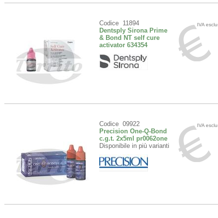
Codice 11894
IVA escl
Dentsply Sirona Prime
& Bond NT self cure
activator 634354
Codice 09922
IVA escl
Precision One-Q-Bond
c.g.t. 2x5ml pr0062one
Disponibile in più varianti