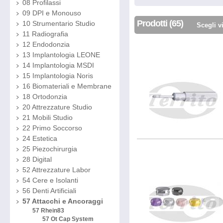
08 Profilassi
09 DPI e Monouso
Prodotti (65)
10 Strumentario Studio
Scegli v
11 Radiografia
12 Endodonzia
13 Implantologia LEONE
14 Implantologia MSDI
15 Implantologia Noris
16 Biomateriali e Membrane
18 Ortodonzia
20 Attrezzature Studio
21 Mobili Studio
22 Primo Soccorso
24 Estetica
25 Piezochirurgia
28 Digital
52 Attrezzature Labor
54 Cere e Isolanti
56 Denti Artificiali
57 Attacchi e Ancoraggi
57 Rhein83
57 Ot Cap System