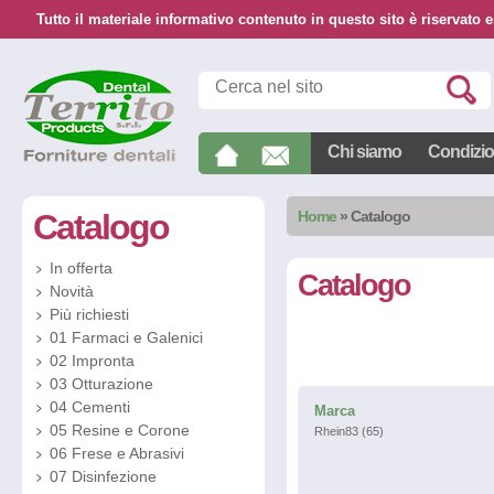
Tutto il materiale informativo contenuto in questo sito è riservato e
Chi siamo
Condizion
Catalogo
Home
»
Catalogo
In offerta
Catalogo
Novità
Più richiesti
01 Farmaci e Galenici
02 Impronta
03 Otturazione
04 Cementi
Marca
05 Resine e Corone
Rhein83 (65)
06 Frese e Abrasivi
07 Disinfezione