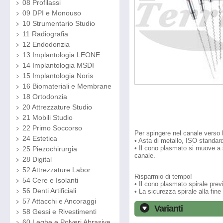
08 Profilassi
09 DPI e Monouso
10 Strumentario Studio
11 Radiografia
12 Endodonzia
13 Implantologia LEONE
14 Implantologia MSDI
15 Implantologia Noris
16 Biomateriali e Membrane
18 Ortodonzia
20 Attrezzature Studio
21 Mobili Studio
22 Primo Soccorso
Per spingere nel canale verso 
24 Estetica
• Asta di metallo, ISO standar
• Il cono plasmato si muove a 
25 Piezochirurgia
canale.
28 Digital
52 Attrezzature Labor
Risparmio di tempo!
54 Cere e Isolanti
• Il cono plasmato spirale previ
56 Denti Artificiali
• La sicurezza spirale alla fine 
57 Attacchi e Ancoraggi
Varianti
58 Gessi e Rivestimenti
60 Leghe e Polveri Abrasive