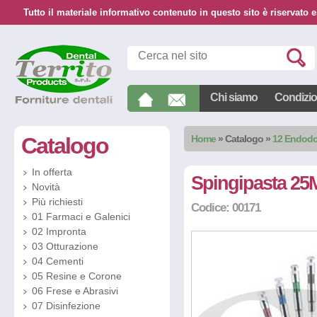
Tutto il materiale informativo contenuto in questo sito è riservato e
Chi siamo
Condizion
Catalogo
Home
»
Catalogo
»
12 Endodo
In offerta
Spingipasta 25
Novità
Più richiesti
Codice: 00171
01 Farmaci e Galenici
02 Impronta
03 Otturazione
04 Cementi
05 Resine e Corone
06 Frese e Abrasivi
07 Disinfezione