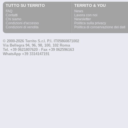
TUTTO SU TERRITO
TERRITO & YOU
FAQ
News
Contatti
Lavora con noi
Chi siamo
Newsletter
Condizioni d'accesso
Politica sulla privacy
Condizioni di vendita
Politica di conservazione dei dati
© 2000-2026 Territo S.r.l. P.I. IT05860871002
Via Bellegra 94, 96, 98, 100, 102 Roma
Tel. +39 0621807620 - Fax +39 062596163
WhatsApp +39 3314147191