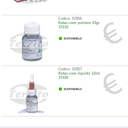
Codice: 02956
Ketac-cem polvere 33gr
37210
Codice: 02957
Ketac-cem liquido 12ml
37220