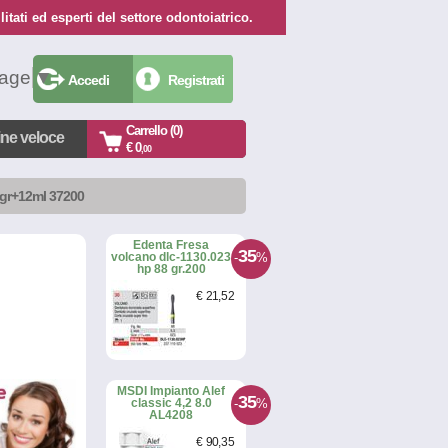
itati ed esperti del settore odontoiatrico.
uage
▼
Accedi
Registrati
Carrello (0)
ine veloce
€ 0
,00
3gr+12ml 37200
Edenta Fresa
35
-
%
volcano dlc-1130.023
hp 88 gr.200
€
21
,52
MSDI Impianto Alef
35
-
%
classic 4,2 8.0
AL4208
€
90
,35