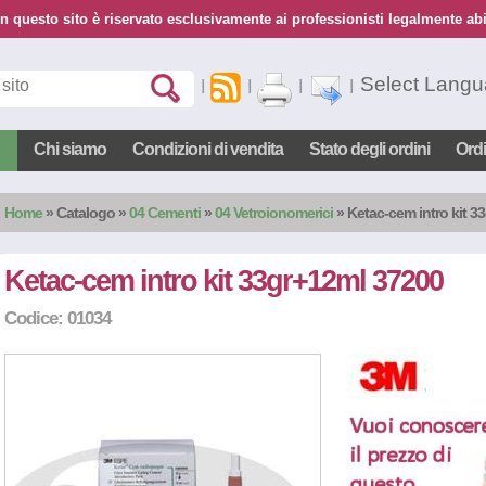
n questo sito è riservato esclusivamente ai professionisti legalmente abil
Select Lang
Chi siamo
Condizioni di vendita
Stato degli ordini
Ord
Home
»
Catalogo
»
04 Cementi
»
04 Vetroionomerici
» Ketac-cem intro kit 3
Ketac-cem intro kit 33gr+12ml 37200
Codice: 01034