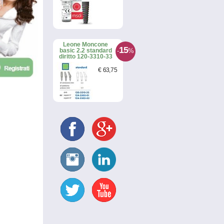
Leone Moncone
15
-
%
basic 2.2 standard
diritto 120-3310-33
€
63
,75