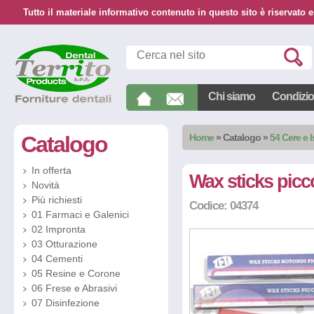
Tutto il materiale informativo contenuto in questo sito è riservato e
Chi siamo
Condizion
Catalogo
Home
»
Catalogo
»
54 Cere e I
In offerta
Wax sticks picc
Novità
Più richiesti
Codice: 04374
01 Farmaci e Galenici
02 Impronta
03 Otturazione
04 Cementi
05 Resine e Corone
06 Frese e Abrasivi
07 Disinfezione