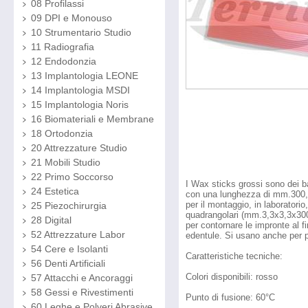
08 Profilassi
09 DPI e Monouso
10 Strumentario Studio
11 Radiografia
12 Endodonzia
13 Implantologia LEONE
14 Implantologia MSDI
15 Implantologia Noris
16 Biomateriali e Membrane
18 Ortodonzia
20 Attrezzature Studio
21 Mobili Studio
22 Primo Soccorso
I Wax sticks grossi sono dei b
24 Estetica
con una lunghezza di mm.300, c
per il montaggio, in laboratorio
25 Piezochirurgia
quadrangolari (mm.3,3x3,3x300)
28 Digital
per contornare le impronte al fi
52 Attrezzature Labor
edentule. Si usano anche per p
54 Cere e Isolanti
Caratteristiche tecniche:
56 Denti Artificiali
Colori disponibili: rosso
57 Attacchi e Ancoraggi
58 Gessi e Rivestimenti
Punto di fusione: 60°C
60 Leghe e Polveri Abrasive