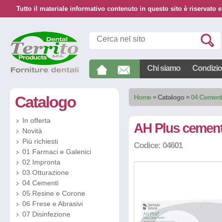
Tutto il materiale informativo contenuto in questo sito è riservato e
Chi siamo
Condizion
Catalogo
Home
»
Catalogo
»
04 Cement
In offerta
AH Plus cemen
Novità
Più richiesti
Codice: 04601
01 Farmaci e Galenici
02 Impronta
03 Otturazione
04 Cementi
05 Resine e Corone
06 Frese e Abrasivi
07 Disinfezione