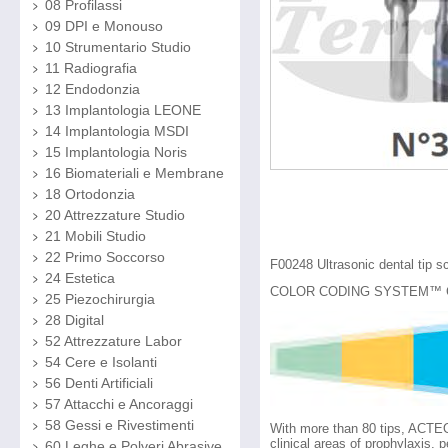
08 Profilassi
09 DPI e Monouso
10 Strumentario Studio
11 Radiografia
12 Endodonzia
13 Implantologia LEONE
14 Implantologia MSDI
15 Implantologia Noris
16 Biomateriali e Membrane
18 Ortodonzia
20 Attrezzature Studio
21 Mobili Studio
22 Primo Soccorso
F00248 Ultrasonic dental tip 
24 Estetica
COLOR CODING SYSTEM™ Col
25 Piezochirurgia
28 Digital
52 Attrezzature Labor
54 Cere e Isolanti
56 Denti Artificiali
57 Attacchi e Ancoraggi
58 Gessi e Rivestimenti
With more than 80 tips, ACTEO
clinical areas of prophylaxis, 
60 Leghe e Polveri Abrasive