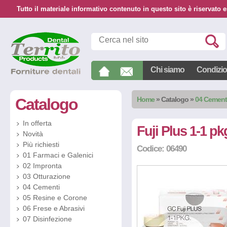
Tutto il materiale informativo contenuto in questo sito è riservato e
Chi siamo
Condizion
Catalogo
Home
»
Catalogo
»
04 Cement
In offerta
Fuji Plus 1-1 pk
Novità
Più richiesti
Codice: 06490
01 Farmaci e Galenici
02 Impronta
03 Otturazione
04 Cementi
05 Resine e Corone
06 Frese e Abrasivi
07 Disinfezione