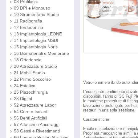
08 Profilassi
09 DPI e Monouso
10 Strumentario Studio
11 Radiografia
12 Endodonzia
13 Implantologia LEONE
14 Implantologia MSDI
15 Implantologia Noris
16 Biomateriali e Membrane
18 Ortodonzia
20 Attrezzature Studio
21 Mobili Studio
22 Primo Soccorso
Vetro-ionomero ibrido autoindu
24 Estetica
L'eccellente rendimento dovuto
25 Piezochirurgia
disponibili, fanno di GC Fuji 
28 Digital
le moderne procedure di fiss
52 Attrezzature Labor
lavorazione prolungato per fiss
restauri in una sola sessione.
54 Cere e Isolanti
56 Denti Artificiali
Caratteristiche
57 Attacchi e Ancoraggi
Facile miscelazione e manipo
58 Gessi e Rivestimenti
Proprietà meccaniche simili a q
60 Leghe e Polveri Abrasive
Autoadesione ai tessuti dentali