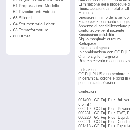
Eliminazione delle procedure d
61 Preparazione Modello
Buona adesione al metallo, alla
62 Rivestimenti Estetici
Multiuso
Spessore minimo della pellicol
63 Siliconi
Facile posizionamento e migli
64 Strumentario Labor
Assenza di sensibilizzazione p
68 Termoformatura
Confortevole per il paziente
Bassissima solubilità
80 Outlet
Sigillo marginale duraturo
Radiopaco
Facilita la diagnosi
In combinazione con GC Fuji P
Ottimo sigillo marginale
Rilascio elevato e continuativo 
Indicazioni
GC Fuji PLUS è un prodotto mult
in ceramica, corone e ponti in c
ponti in acrilico/resina.
Confezioni
001409 - GC Fuji Plus, full se
6.5 ml )
000219 - GC Fuji Plus, Powder
000231 - GC Fuji Plus EWT, P
000220 - GC Fuji Plus, Liquid:
000221 - GC Fuji Plus, Conditi
001418 - GC Fuji Plus Capsule