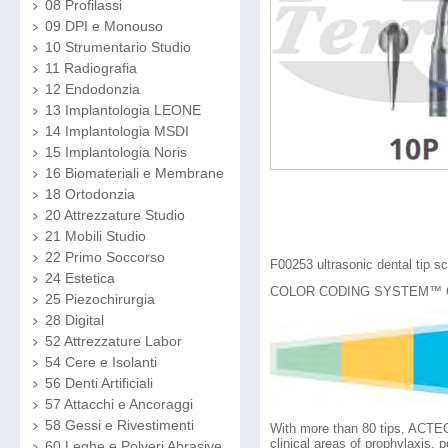
08 Profilassi
09 DPI e Monouso
10 Strumentario Studio
11 Radiografia
12 Endodonzia
13 Implantologia LEONE
14 Implantologia MSDI
15 Implantologia Noris
16 Biomateriali e Membrane
18 Ortodonzia
20 Attrezzature Studio
21 Mobili Studio
22 Primo Soccorso
F00253 ultrasonic dental tip 
24 Estetica
COLOR CODING SYSTEM™ Col
25 Piezochirurgia
28 Digital
52 Attrezzature Labor
54 Cere e Isolanti
56 Denti Artificiali
57 Attacchi e Ancoraggi
58 Gessi e Rivestimenti
With more than 80 tips, ACTEO
clinical areas of prophylaxis, 
60 Leghe e Polveri Abrasive