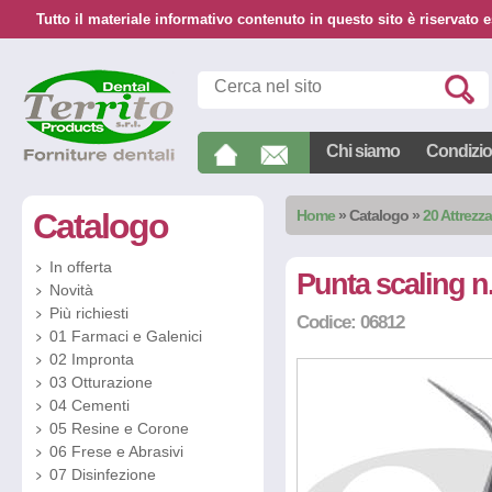
Tutto il materiale informativo contenuto in questo sito è riservato e
Chi siamo
Condizion
Catalogo
Home
»
Catalogo
»
20 Attrezz
In offerta
Punta scaling n
Novità
Più richiesti
Codice: 06812
01 Farmaci e Galenici
02 Impronta
03 Otturazione
04 Cementi
05 Resine e Corone
06 Frese e Abrasivi
07 Disinfezione