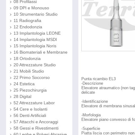
08 Profilassi
09 DPI e Monouso
10 Strumentario Studio
11 Radiografia
12 Endodonzia
13 Implantologia LEONE
14 Implantologia MSDI
15 Implantologia Noris
16 Biomateriali e Membrane
18 Ortodonzia
20 Attrezzature Studio
21 Mobili Studio
22 Primo Soccorso
Punta ricambio EL3
-Descrizione
24 Estetica
Elevatore atraumatico (non tag
25 Piezochirurgia
delicate
28 Digital
-Identificazione
52 Attrezzature Labor
Elevatore di membrana sinusal
54 Cere e Isolanti
-Morfologia
56 Denti Artificiali
Elevatore piano convesso di fo
57 Attacchi e Ancoraggi
58 Gessi e Rivestimenti
-Superficie
Piatta liscia con perimetro non 
60 Leghe e Polveri Abrasive