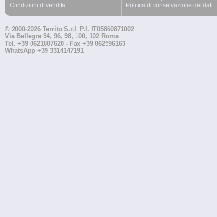
Condizioni di vendita
Politica di conservazione dei dati
© 2000-2026 Territo S.r.l. P.I. IT05860871002
Via Bellegra 94, 96, 98, 100, 102 Roma
Tel. +39 0621807620 - Fax +39 062596163
WhatsApp +39 3314147191