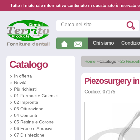
Tutto il materiale informativo contenuto in questo sito è riservato e
Chi siamo
Condizion
Catalogo
Home
»
Catalogo
»
25 Piezoch
In offerta
Piezosurgery i
Novità
Più richiesti
Codice: 07175
01 Farmaci e Galenici
02 Impronta
03 Otturazione
04 Cementi
05 Resine e Corone
06 Frese e Abrasivi
07 Disinfezione