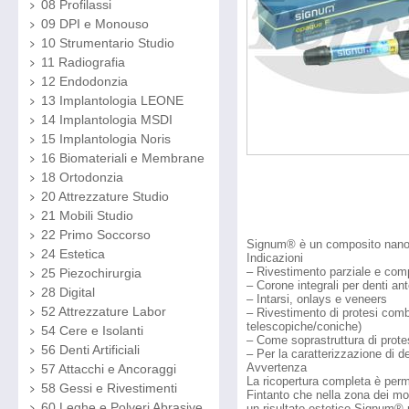
08 Profilassi
09 DPI e Monouso
10 Strumentario Studio
11 Radiografia
12 Endodonzia
13 Implantologia LEONE
14 Implantologia MSDI
15 Implantologia Noris
16 Biomateriali e Membrane
18 Ortodonzia
20 Attrezzature Studio
21 Mobili Studio
22 Primo Soccorso
Signum® è un composito nano-ib
24 Estetica
Indicazioni
– Rivestimento parziale e comp
25 Piezochirurgia
– Corone integrali per denti ante
28 Digital
– Intarsi, onlays e veneers
52 Attrezzature Labor
– Rivestimento di protesi combi
telescopiche/coniche)
54 Cere e Isolanti
– Come soprastruttura di prote
56 Denti Artificiali
– Per la caratterizzazione di de
Avvertenza
57 Attacchi e Ancoraggi
La ricopertura completa è perm
58 Gessi e Rivestimenti
Fintanto che nella zona dei mol
60 Leghe e Polveri Abrasive
un risultato estetico Signum® 