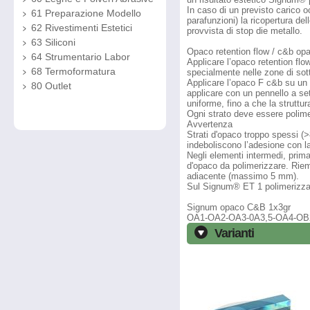
In caso di un previsto carico o
61 Preparazione Modello
parafunzioni) la ricopertura de
62 Rivestimenti Estetici
provvista di stop die metallo.
63 Siliconi
Opaco retention flow / c&b op
64 Strumentario Labor
Applicare l’opaco retention fl
68 Termoformatura
specialmente nelle zone di sot
Applicare l’opaco F c&b su un
80 Outlet
applicare con un pennello a set
uniforme, fino a che la struttu
Ogni strato deve essere polim
Avvertenza
Strati d'opaco troppo spessi (
indeboliscono l’adesione con la
Negli elementi intermedi, pri
d'opaco da polimerizzare. Riem
adiacente (massimo 5 mm).
Sul Signum® ET 1 polimerizzato
Signum opaco C&B 1x3gr
OA1-OA2-OA3-0A3,5-OA4-O
Varianti