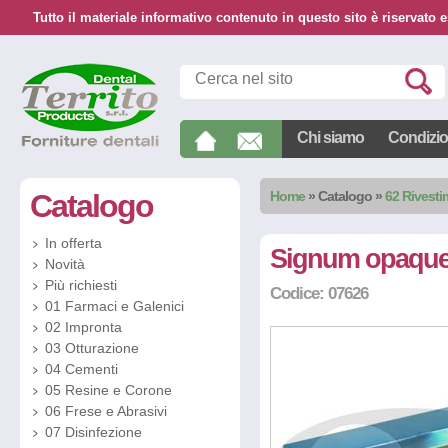
Tutto il materiale informativo contenuto in questo sito è riservato e
Chi siamo
Condizion
Catalogo
Home
»
Catalogo
»
62 Rivestim
In offerta
Signum opaque
Novità
Più richiesti
Codice: 07626
01 Farmaci e Galenici
02 Impronta
03 Otturazione
04 Cementi
05 Resine e Corone
06 Frese e Abrasivi
07 Disinfezione