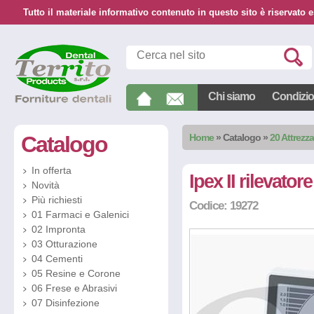
Tutto il materiale informativo contenuto in questo sito è riservato e
Chi siamo
Condizion
Catalogo
Home
»
Catalogo
»
20 Attrezz
In offerta
Ipex II rilevato
Novità
Più richiesti
Codice: 19272
01 Farmaci e Galenici
02 Impronta
03 Otturazione
04 Cementi
05 Resine e Corone
06 Frese e Abrasivi
07 Disinfezione