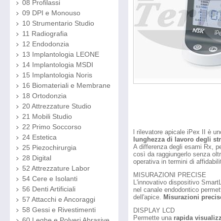
08 Profilassi
09 DPI e Monouso
10 Strumentario Studio
11 Radiografia
12 Endodonzia
13 Implantologia LEONE
14 Implantologia MSDI
15 Implantologia Noris
16 Biomateriali e Membrane
18 Ortodonzia
20 Attrezzature Studio
21 Mobili Studio
22 Primo Soccorso
l rilevatore apicale iPex II è 
24 Estetica
lunghezza di lavoro degli st
A differenza degli esami Rx, p
25 Piezochirurgia
così da raggiungerlo senza olt
28 Digital
operativa in termini di affidabil
52 Attrezzature Labor
MISURAZIONI PRECISE
54 Cere e Isolanti
L'innovativo dispositivo Smart
56 Denti Artificiali
nel canale endodontico permett
dell'apice.
Misurazioni precis
57 Attacchi e Ancoraggi
58 Gessi e Rivestimenti
DISPLAY LCD
Permette una
rapida visualiz
60 Leghe e Polveri Abrasive