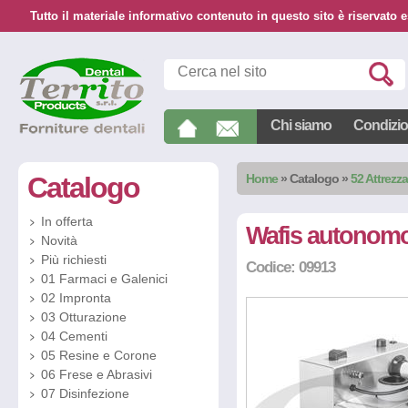
Tutto il materiale informativo contenuto in questo sito è riservato e
Chi siamo
Condizion
Catalogo
Home
»
Catalogo
»
52 Attrezz
In offerta
Wafis autonomo 
Novità
Più richiesti
Codice: 09913
01 Farmaci e Galenici
02 Impronta
03 Otturazione
04 Cementi
05 Resine e Corone
06 Frese e Abrasivi
07 Disinfezione