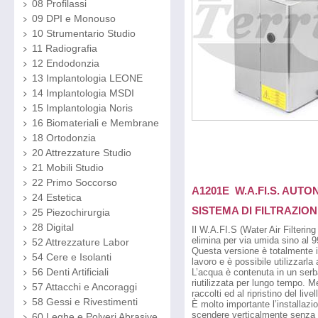
08 Profilassi
09 DPI e Monouso
10 Strumentario Studio
11 Radiografia
12 Endodonzia
13 Implantologia LEONE
14 Implantologia MSDI
15 Implantologia Noris
16 Biomateriali e Membrane
18 Ortodonzia
20 Attrezzature Studio
21 Mobili Studio
22 Primo Soccorso
A1201E W.A.FI.S. AUT
24 Estetica
SISTEMA DI FILTRAZIONE
25 Piezochirurgia
28 Digital
Il W.A.FI.S (Water Air Filteri
elimina per via umida sino al 99
52 Attrezzature Labor
Questa versione è totalmente in
54 Cere e Isolanti
lavoro e è possibile utilizzarl
56 Denti Artificiali
L’acqua è contenuta in un serba
riutilizzata per lungo tempo. 
57 Attacchi e Ancoraggi
raccolti ed al ripristino del livel
58 Gessi e Rivestimenti
È molto importante l’installazio
scendere verticalmente senza f
60 Leghe e Polveri Abrasive