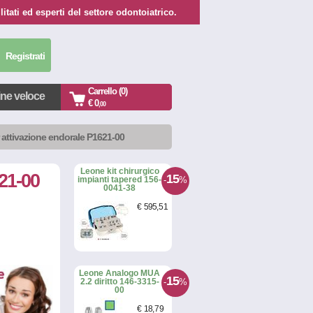
itati ed esperti del settore odontoiatrico.
Registrati
Carrello (0)
ine veloce
€ 0
,00
 attivazione endorale P1621-00
Leone kit chirurgico
21-00
15
-
%
impianti tapered 156-
0041-38
€
595
,51
Leone Analogo MUA
15
-
%
2.2 diritto 146-3315-
00
€
18
,79