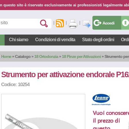
n questo sito è riservato esclusivamente ai professionisti legalmente abil
Accedi
Chi siamo
Condizioni di vendita
Stato degli ordini
Ord
Home
»
Catalogo
»
18 Ortodonzia
»
18 Pinze per Attivazioni
» Strumento per
Strumento per attivazione endorale P16
Codice: 10254