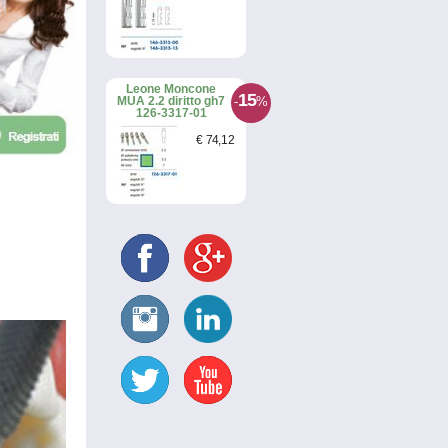
Leone Moncone
15
-
%
MUA 2.2 diritto gh7
126-3317-01
€
74
,12