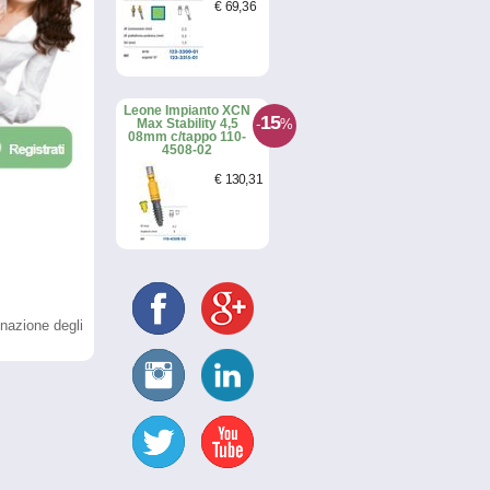
€
69
,36
Leone Impianto XCN
15
-
%
Max Stability 4,5
08mm c/tappo 110-
4508-02
€
130
,31
nazione degli