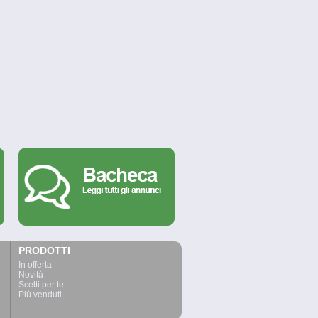
PRODOTTI
In offerta
Novità
Scelti per te
Più venduti