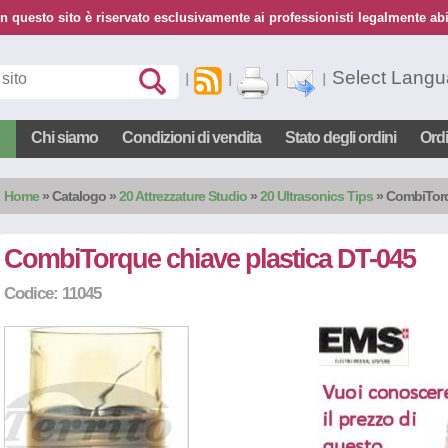
n questo sito è riservato esclusivamente ai professionisti legalmente abil
Select Lang
Chi siamo
Condizioni di vendita
Stato degli ordini
Ord
Home
»
Catalogo
»
20 Attrezzature Studio
»
20 Ultrasonics Tips
» CombiTorq
CombiTorque chiave plastica DT-045
Codice: 11045