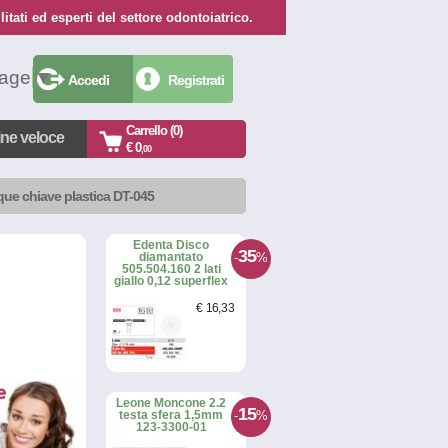
itati ed esperti del settore odontoiatrico.
uage
▼
Accedi
Registrati
Carrello (0)
ine veloce
€ 0
,00
ue chiave plastica DT-045
Edenta Disco
35
-
%
diamantato
505.504.160 2 lati
giallo 0,12 superflex
€
16
,33
Leone Moncone 2.2
15
-
%
testa sfera 1,5mm
123-3300-01