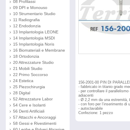
08 Profilassi
09 DPI e Monouso
10 Strumentario Studio
11 Radiografia
12 Endodonzia
13 Implantologia LEONE
14 Implantologia MSDI
15 Implantologia Noris
16 Biomateriali e Membrane
18 Ortodonzia
20 Attrezzature Studio
21 Mobili Studio
22 Primo Soccorso
24 Estetica
156-2001-00 PIN DI PARALL
- fabbricato in titanio grado me
25 Piezochirurgia
- per controllare il parallelismo
28 Digital
adiacenti
52 Attrezzature Labor
- Ø 2,2 mm da una estremità, 
- con foro per l’inserimento di 
54 Cere e Isolanti
- autoclavabile
56 Denti Artificiali
Confezione:
1 pezzo
57 Attacchi e Ancoraggi
58 Gessi e Rivestimenti
60 Leghe e Polveri Abrasive