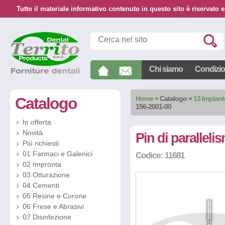
Tutto il materiale informativo contenuto in questo sito è riservato e
Chi siamo
Condizion
Catalogo
Home
»
Catalogo
»
13 Implan
156-2001-00
In offerta
Novità
Pin di parallel
Più richiesti
01 Farmaci e Galenici
Codice: 11681
02 Impronta
03 Otturazione
04 Cementi
05 Resine e Corone
06 Frese e Abrasivi
07 Disinfezione