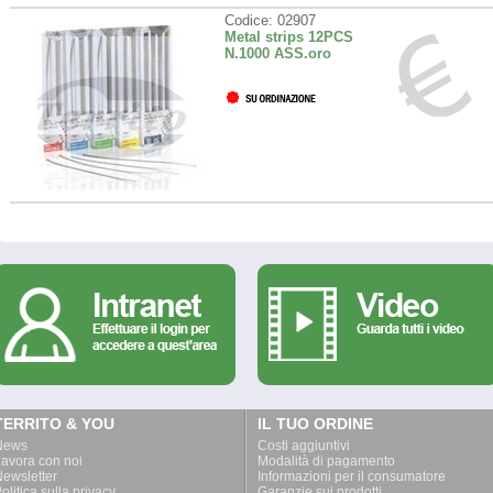
Codice: 02907
Metal strips 12PCS
N.1000 ASS.oro
TERRITO & YOU
IL TUO ORDINE
News
Costi aggiuntivi
avora con noi
Modalità di pagamento
ewsletter
Informazioni per il consumatore
olitica sulla privacy
Garanzie sui prodotti