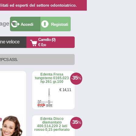
itati ed esperti del settore odontoiatrico.
uage
▼
Accedi
Registrati
Carrello (0)
ine veloce
€ 0
,00
12PCS ASS.
Edenta Fresa
35
-
%
tungsteno 0165.023
hp 261 gr.100
€
14
,11
Edenta Disco
35
-
%
diamantato
400.514.220 2 lati
rosso 0,15 perforato