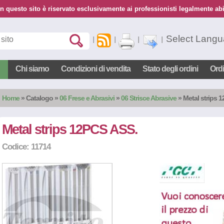
n questo sito è riservato esclusivamente ai professionisti legalmente abil
Select Lang
Chi siamo
Condizioni di vendita
Stato degli ordini
Ord
Home
»
Catalogo
»
06 Frese e Abrasivi
»
06 Strisce Abrasive
» Metal strips 
Metal strips 12PCS ASS.
Codice: 11714