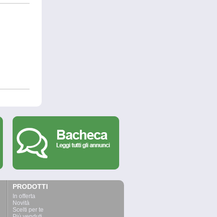
PRODOTTI
In offerta
Novità
Scelti per te
Più venduti