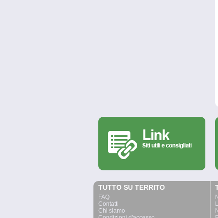
TUTTO SU TERRITO
FAQ
Contatti
L
Chi siamo
N
Condizioni d'accesso
P