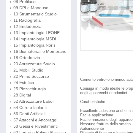
08 Profilassi
09 DPI e Monouso
10 Strumentario Studio
11 Radiografia
12 Endodonzia
13 Implantologia LEONE
14 Implantologia MSDI
15 Implantologia Noris
16 Biomateriali e Membrane
18 Ortodonzia
20 Attrezzature Studio
21 Mobili Studio
22 Primo Soccorso
Cemento vetro-ionomerico autoi
24 Estetica
Coniuga in modo ideale le propr
25 Piezochirurgia
degli apparecchi ortodontici.
28 Digital
52 Attrezzature Labor
Caratteristiche
54 Cere e Isolanti
Eccellente adesione anche in
56 Denti Artificiali
Facile applicazione
Facile rimozione degli apparecc
57 Attacchi e Ancoraggi
Nessuna frattura dello smalto
58 Gessi e Rivestimenti
Autoindurente
60 Leghe e Polveri Abrasive
Rilascio di fluoruro a lungo ter