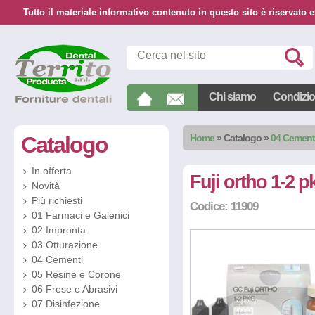
Tutto il materiale informativo contenuto in questo sito è riservato e
Chi siamo
Condizion
Catalogo
Home
»
Catalogo
»
04 Cement
In offerta
Fuji ortho 1-2 
Novità
Più richiesti
Codice: 11909
01 Farmaci e Galenici
02 Impronta
03 Otturazione
04 Cementi
05 Resine e Corone
06 Frese e Abrasivi
07 Disinfezione