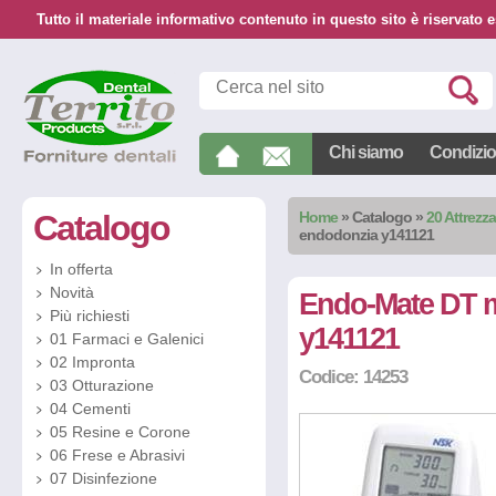
Tutto il materiale informativo contenuto in questo sito è riservato e
Chi siamo
Condizion
Catalogo
Home
»
Catalogo
»
20 Attrezz
endodonzia y141121
In offerta
Novità
Endo-Mate DT m
Più richiesti
y141121
01 Farmaci e Galenici
02 Impronta
Codice: 14253
03 Otturazione
04 Cementi
05 Resine e Corone
06 Frese e Abrasivi
07 Disinfezione