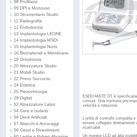
08 Profilassi
09 DPI e Monouso
10 Strumentario Studio
11 Radiografia
12 Endodonzia
13 Implantologia LEONE
14 Implantologia MSDI
15 Implantologia Noris
16 Biomateriali e Membrane
18 Ortodonzia
20 Attrezzature Studio
21 Mobili Studio
22 Primo Soccorso
24 Estetica
25 Piezochirurgia
ENDO-MATE DT è specificatament
28 Digital
comuni. Una memoria pre-impost
52 Attrezzature Labor
velocità e rotazione.
54 Cere e Isolanti
56 Denti Artificiali
L'unità di controllo compatta
essere collegato direttamente 
57 Attacchi e Ancoraggi
ricaricabili.
58 Gessi e Rivestimenti
Un monitor LCD ad alta visibilità
60 Leghe e Polveri Abrasive