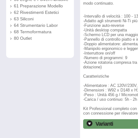
modo continuato.
61 Preparazione Modello
62 Rivestimenti Estetici
-Intervallo di velocità : 100 - 
63 Siliconi
-Adatto agli strumenti Ni-Ti pi
64 Strumentario Labor
-Funzione auto-reverse
-Unità desktop compatta
68 Termoformatura
-Schermo LCD per una maggiore
80 Outlet
-Pannello di controllo piatto e i
-Doppio alimentatore: alimentaz
-Manipolo ergonomico e legger
-Interruttore on/off
-Numero di programmi: 9
-Azione rotatoria compresa tra 
dotazione)
Caratteristiche
-Alimentatore : AC 120V/230V,
-Dimensioni : W92 x D148 x 
-Peso : Unità 456 g / Micromot
-Carica / uso continuo: 5h - 2h
Kit Professional completo con
con connessione per rilevatore
Varianti