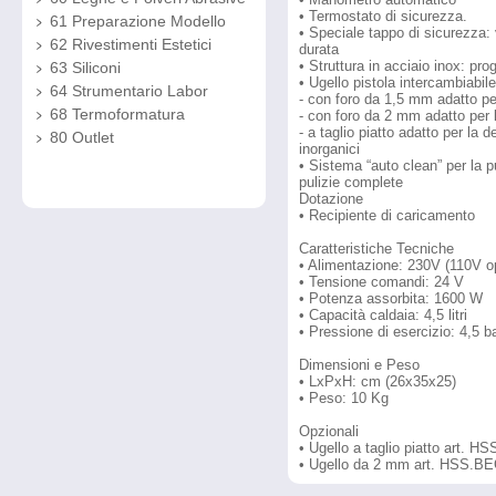
• Termostato di sicurezza.
61 Preparazione Modello
• Speciale tappo di sicurezza:
62 Rivestimenti Estetici
durata
• Struttura in acciaio inox: pr
63 Siliconi
• Ugello pistola intercambiabile
64 Strumentario Labor
- con foro da 1,5 mm adatto per
68 Termoformatura
- con foro da 2 mm adatto per l
- a taglio piatto adatto per la
80 Outlet
inorganici
• Sistema “auto clean” per la p
pulizie complete
Dotazione
• Recipiente di caricamento
Caratteristiche Tecniche
• Alimentazione: 230V (110V o
• Tensione comandi: 24 V
• Potenza assorbita: 1600 W
• Capacità caldaia: 4,5 litri
• Pressione di esercizio: 4,5 b
Dimensioni e Peso
• LxPxH: cm (26x35x25)
• Peso: 10 Kg
Opzionali
• Ugello a taglio piatto art. 
• Ugello da 2 mm art. HSS.B