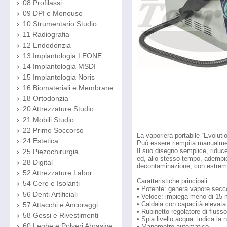
08 Profilassi
09 DPI e Monouso
10 Strumentario Studio
11 Radiografia
12 Endodonzia
13 Implantologia LEONE
14 Implantologia MSDI
15 Implantologia Noris
16 Biomateriali e Membrane
18 Ortodonzia
20 Attrezzature Studio
21 Mobili Studio
22 Primo Soccorso
La vaporiera portabile “Evolut
24 Estetica
Può essere riempita manualment
Il suo disegno semplice, riduce 
25 Piezochirurgia
ed, allo stesso tempo, adempie
28 Digital
decontaminazione, con estrem
52 Attrezzature Labor
Caratteristiche principali
54 Cere e Isolanti
• Potente: genera vapore secc
56 Denti Artificiali
• Veloce: impiega meno di 15 m
• Caldaia con capacità elevata: 
57 Attacchi e Ancoraggi
• Rubinetto regolatore di fluss
58 Gessi e Rivestimenti
• Spia livello acqua: indica la
60 Leghe e Polveri Abrasive
• Manometro automatico