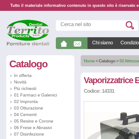
Tutto il materiale informativo contenuto in questo sito è riservato e
Chi siamo
Condizion
Catalogo
Home
»
Catalogo
»
52 Attrezz
In offerta
Vaporizzatric
Novità
Più richiesti
Codice: 14331
01 Farmaci e Galenici
02 Impronta
03 Otturazione
04 Cementi
05 Resine e Corone
06 Frese e Abrasivi
07 Disinfezione