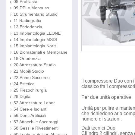
08 Profilassi
09 DPI e Monouso
10 Strumentario Studio
11 Radiografia
12 Endodonzia
13 Implantologia LEONE
14 Implantologia MSDI
15 Implantologia Noris
16 Biomateriali e Membrane
18 Ortodonzia
20 Attrezzature Studio
21 Mobili Studio
22 Primo Soccorso
Il compressore Duo con i 
24 Estetica
classico fra i compressori
25 Piezochirurgia
28 Digital
Per due unità operative
52 Attrezzature Labor
Unità per pulire e mantene
54 Cere e Isolanti
che richiedono aria comp
56 Denti Artificiali
numero di stazioni.
57 Attacchi e Ancoraggi
Dati tecnici Duo
58 Gessi e Rivestimenti
Cilindro 2 cilindri, senza 
60 Leghe e Polveri Abrasive