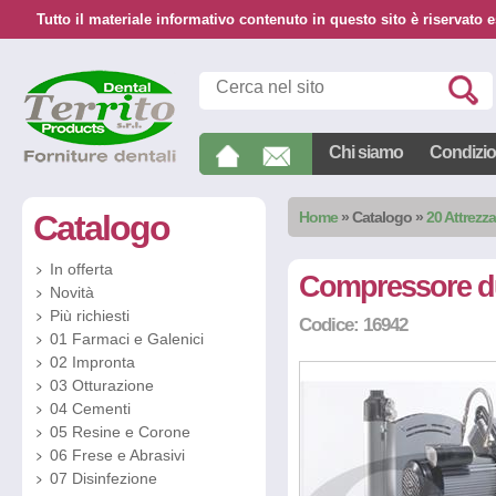
Tutto il materiale informativo contenuto in questo sito è riservato e
Chi siamo
Condizion
Catalogo
Home
»
Catalogo
»
20 Attrezz
In offerta
Compressore du
Novità
Più richiesti
Codice: 16942
01 Farmaci e Galenici
02 Impronta
03 Otturazione
04 Cementi
05 Resine e Corone
06 Frese e Abrasivi
07 Disinfezione