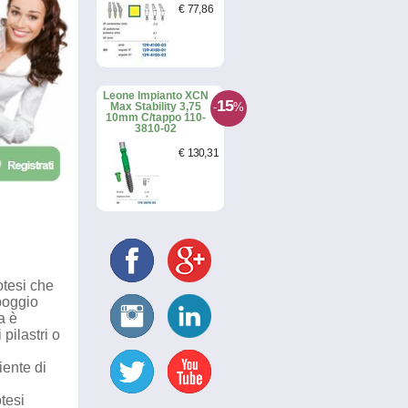
€
77
,86
Leone Impianto XCN
15
-
%
Max Stability 3,75
10mm C/tappo 110-
3810-02
€
130
,31
rotesi che
ppoggio
a è
pilastri o
iente di
otesi