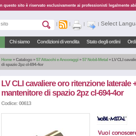
n questo sito è riservato esclusivamente ai professionisti legalmente abil
Select Lang
Chi siamo
Condizioni di vendita
Stato degli ordini
Ord
Home
»
Catalogo
»
57 Attacchi e Ancoraggi
»
57 Nobil-Metal
» LV CLI cavalie
di spazio 2pz cl-694-4or
LV CLI cavaliere oro ritenzione laterale 
mantenitore di spazio 2pz cl-694-4or
Codice: 00613