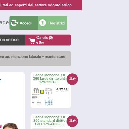
itati ed esperti del settore odontoiatrico.
uage
▼
Accedi
Registrati
Carrello (0)
ine veloce
€ 0
,00
re oro ritenzione laterale + mantenitore
Leone Moncone 3.0
+
15
-
%
360 large diritto gh2
129-5501-00
€
77
,86
Leone Moncone 3.0
15
-
%
360 standard diritto
GH1 129-4100-03