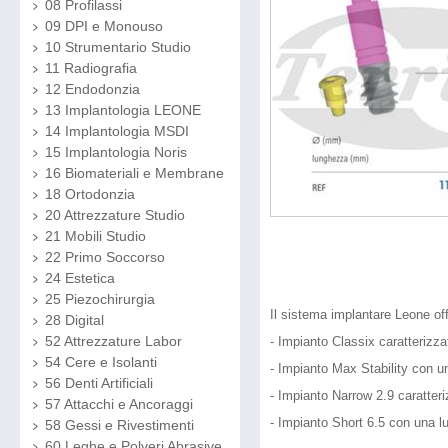
08 Profilassi
09 DPI e Monouso
10 Strumentario Studio
11 Radiografia
12 Endodonzia
13 Implantologia LEONE
14 Implantologia MSDI
15 Implantologia Noris
16 Biomateriali e Membrane
18 Ortodonzia
20 Attrezzature Studio
21 Mobili Studio
22 Primo Soccorso
24 Estetica
25 Piezochirurgia
Il sistema implantare Leone off
28 Digital
52 Attrezzature Labor
- Impianto Classix caratterizza
54 Cere e Isolanti
- Impianto Max Stability con un
56 Denti Artificiali
- Impianto Narrow 2.9 caratter
57 Attacchi e Ancoraggi
- Impianto Short 6.5 con una l
58 Gessi e Rivestimenti
60 Leghe e Polveri Abrasive