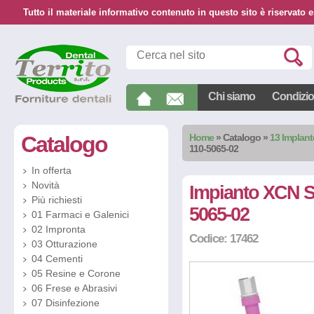
Tutto il materiale informativo contenuto in questo sito è riservato e
Chi siamo
Condizion
Catalogo
Home
»
Catalogo
»
13 Implan
110-5065-02
In offerta
Novità
Impianto XCN S
Più richiesti
5065-02
01 Farmaci e Galenici
02 Impronta
Codice: 17462
03 Otturazione
04 Cementi
05 Resine e Corone
06 Frese e Abrasivi
07 Disinfezione