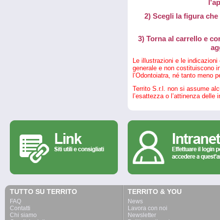
l'a
2) Scegli la figura che
3) Torna al carrello e c
ag
Le illustrazioni e le indicazion
generale e non costituiscono in
l’Odontoiatra, né tanto meno pe
Territo S.r.l. non si assume al
l’esattezza o l’attinenza delle 
TUTTO SU TERRITO
TERRITO & YOU
FAQ
News
Contatti
Lavora con noi
Chi siamo
Newsletter