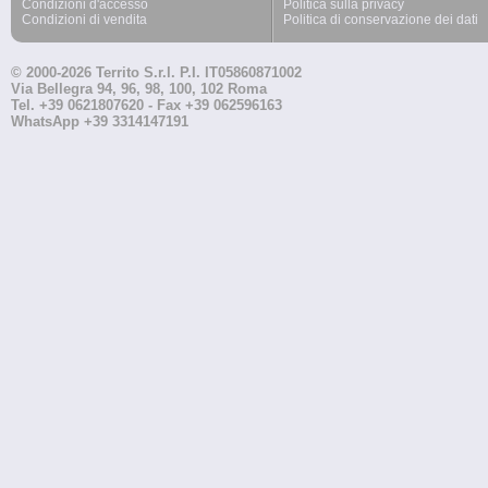
Condizioni d'accesso
Politica sulla privacy
Condizioni di vendita
Politica di conservazione dei dati
© 2000-2026 Territo S.r.l. P.I. IT05860871002
Via Bellegra 94, 96, 98, 100, 102 Roma
Tel. +39 0621807620 - Fax +39 062596163
WhatsApp +39 3314147191