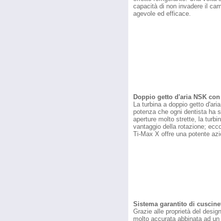
capacità di non invadere il cam
agevole ed efficace.
Doppio getto d'aria NSK con
La turbina a doppio getto d'ari
potenza che ogni dentista ha se
aperture molto strette, la turb
vantaggio della rotazione; ecc
Ti-Max X offre una potente azio
Sistema garantito di cuscinett
Grazie alle proprietà del desi
molto accurata abbinata ad un 