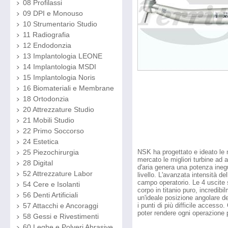
08 Profilassi
09 DPI e Monouso
10 Strumentario Studio
11 Radiografia
12 Endodonzia
13 Implantologia LEONE
14 Implantologia MSDI
15 Implantologia Noris
16 Biomateriali e Membrane
18 Ortodonzia
20 Attrezzature Studio
21 Mobili Studio
22 Primo Soccorso
24 Estetica
NSK ha progettato e ideato le 
25 Piezochirurgia
mercato le migliori turbine ad 
28 Digital
d'aria genera una potenza ineg
52 Attrezzature Labor
livello. L'avanzata intensità del
campo operatorio. Le 4 uscite s
54 Cere e Isolanti
corpo in titanio puro, incredib
56 Denti Artificiali
un'ideale posizione angolare d
i punti di più difficile accesso
57 Attacchi e Ancoraggi
poter rendere ogni operazione 
58 Gessi e Rivestimenti
60 Leghe e Polveri Abrasive