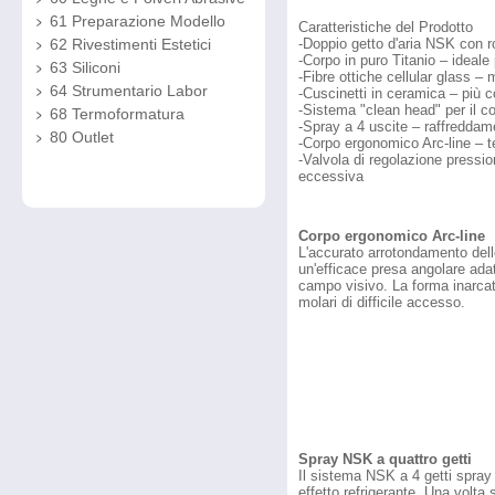
61 Preparazione Modello
Caratteristiche del Prodotto
-Doppio getto d'aria NSK con r
62 Rivestimenti Estetici
-Corpo in puro Titanio – ideale
63 Siliconi
-Fibre ottiche cellular glass – 
64 Strumentario Labor
-Cuscinetti in ceramica – più c
-Sistema "clean head" per il con
68 Termoformatura
-Spray a 4 uscite – raffreddame
80 Outlet
-Corpo ergonomico Arc-line – te
-Valvola di regolazione pressi
eccessiva
Corpo ergonomico Arc-line
L'accurato arrotondamento dell
un'efficace presa angolare adat
campo visivo. La forma inarcat
molari di difficile accesso.
Spray NSK a quattro getti
Il sistema NSK a 4 getti spray 
effetto refrigerante. Una volta