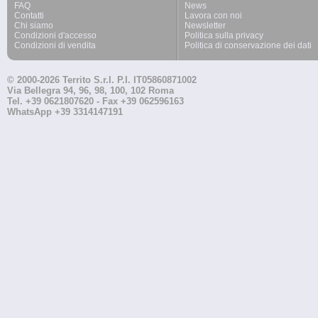
FAQ
News
Contatti
Lavora con noi
Chi siamo
Newsletter
Condizioni d'accesso
Politica sulla privacy
Condizioni di vendita
Politica di conservazione dei dati
© 2000-2026 Territo S.r.l. P.I. IT05860871002
Via Bellegra 94, 96, 98, 100, 102 Roma
Tel. +39 0621807620 - Fax +39 062596163
WhatsApp +39 3314147191