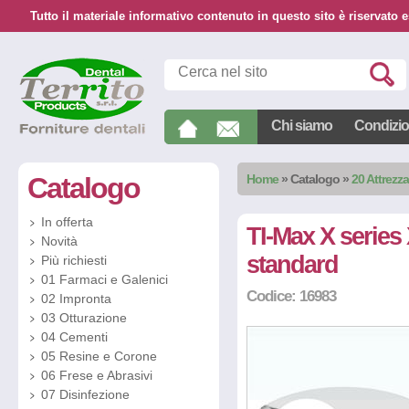
Tutto il materiale informativo contenuto in questo sito è riservato e
Chi siamo
Condizion
Catalogo
Home
»
Catalogo
»
20 Attrezz
In offerta
TI-Max X series
Novità
standard
Più richiesti
01 Farmaci e Galenici
Codice: 16983
02 Impronta
03 Otturazione
04 Cementi
05 Resine e Corone
06 Frese e Abrasivi
07 Disinfezione