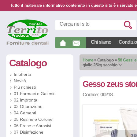
Tutto il materiale informativo contenuto in questo sito è riservato e
Chi siamo
Condizion
Catalogo
Home
»
Catalogo
»
58 Gessi e
giallo 25kg secchio iv
In offerta
Novità
Gesso zeus ston
Più richiesti
01 Farmaci e Galenici
Codice: 00218
02 Impronta
03 Otturazione
04 Cementi
05 Resine e Corone
06 Frese e Abrasivi
07 Disinfezione