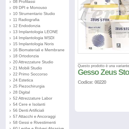
08 Profilassi
09 DPI e Monouso
10 Strumentario Studio
11 Radiografia
12 Endodonzia
13 Implantologia LEONE
14 Implantologia MSDI
15 Implantologia Noris
16 Biomateriali e Membrane
18 Ortodonzia
20 Attrezzature Studio
Questo prodotto è una variante 
21 Mobili Studio
Gesso Zeus Ston
22 Primo Soccorso
24 Estetica
Codice: 00220
25 Piezochirurgia
28 Digital
52 Attrezzature Labor
54 Cere e Isolanti
56 Denti Artificiali
57 Attacchi e Ancoraggi
58 Gessi e Rivestimenti
60 Leghe e Polveri Abrasive